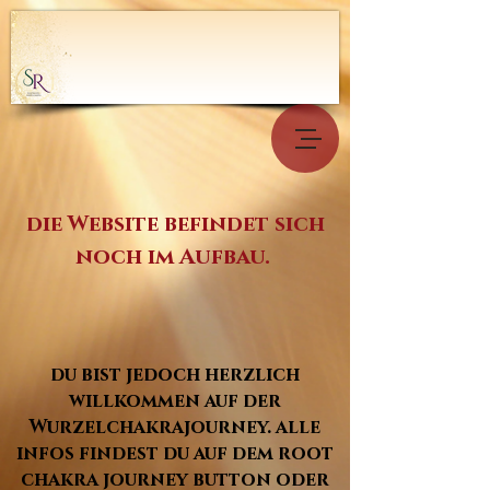
die Website befindet sich
noch im Aufbau.
du bist jedoch herzlich
willkommen auf der
Wurzelchakrajourney. alle
infos findest du auf dem root
chakra journey button oder