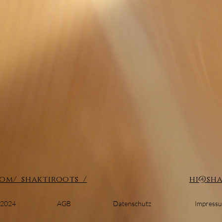
om/_shaktiroots_/
hi@sha
 2024
AGB
Datenschutz
Impress